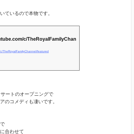
ついているので本物です。
outube.com/c/TheRoyalFamilyChan
/c/TheRoyalFamilyChannel/featured
ンサートのオープニングで
アのコメディも凄いです。
で
に合わせて