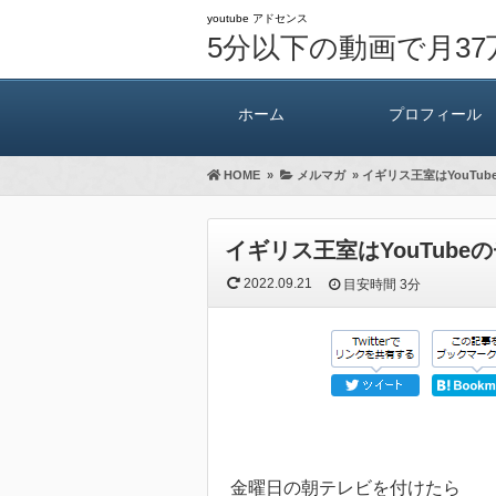
youtube アドセンス
5分以下の動画で月3
ホーム
プロフィール
HOME
»
メルマガ
»
イギリス王室はYouTu
イギリス王室はYouTub
2022.09.21
目安時間
3分
金曜日の朝テレビを付けたら