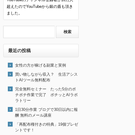
超えたのでYouTubeから銀の盾も頂き
ました。
最近の投稿
女性の方が稼げる副業と実例
買い物しながら収入？ 生活アシス
トAIツール無料配布
完全無料セミナー たった5分のポ
チポチ作業で完了 ポチッとAIラボ
ラトリー
1日30分作業 ブログで30日以内に報
酬 無料のメール講座
「再配布権付きの特典」19個プレゼ
ントです！