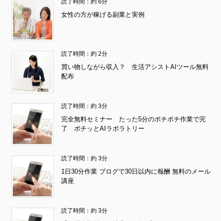
読了時間：約 6分
女性の方が稼げる副業と実例
読了時間：約 2分
買い物しながら収入？ 生活アシストAIツール無料
配布
読了時間：約 3分
完全無料セミナー たった5分のポチポチ作業で完
了 ポチッとAIラボラトリー
読了時間：約 3分
1日30分作業 ブログで30日以内に報酬 無料のメール
講座
読了時間：約 3分