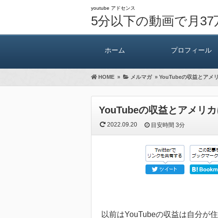
youtube アドセンス
5分以下の動画で月3
ホーム
プロフィール
HOME
»
メルマガ
»
YouTubeの収益とア
YouTubeの収益とアメ
2022.09.20
目安時間
3分
以前はYouTubeの収益は自分が