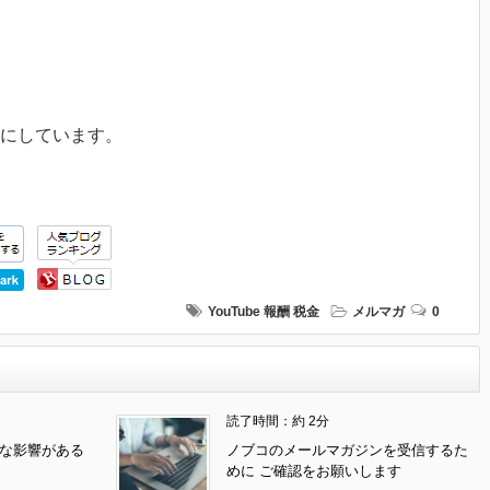
うにしています。
YouTube
報酬
税金
メルマガ
0
読了時間：約 2分
んな影響がある
ノブコのメールマガジンを受信するた
めに ご確認をお願いします