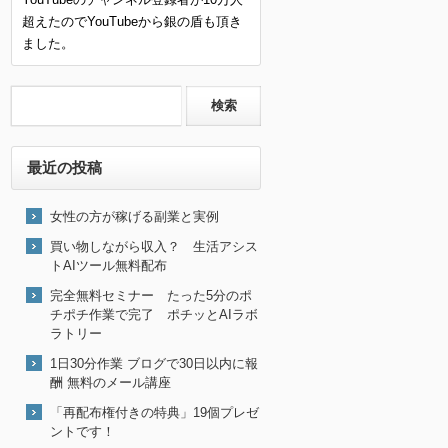
超えたのでYouTubeから銀の盾も頂き
ました。
最近の投稿
女性の方が稼げる副業と実例
買い物しながら収入？ 生活アシス
トAIツール無料配布
完全無料セミナー たった5分のポ
チポチ作業で完了 ポチッとAIラボ
ラトリー
1日30分作業 ブログで30日以内に報
酬 無料のメール講座
「再配布権付きの特典」19個プレゼ
ントです！