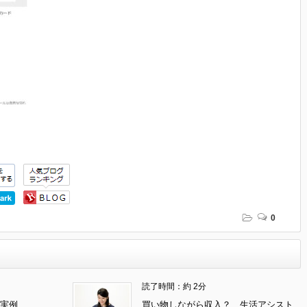
0
読了時間：約 2分
実例
買い物しながら収入？ 生活アシスト