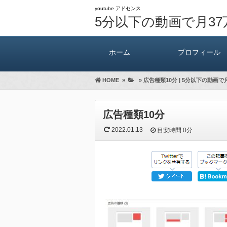
youtube アドセンス
5分以下の動画で月3
ホーム
プロフィール
HOME
»
»
広告種類10分 | 5分以下の動画
広告種類10分
2022.01.13
目安時間
0分