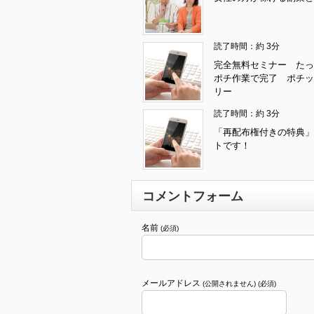
読了時間：約 3分
完全無料セミナー たっ
ポチ作業で完了 ポチッ
リー
読了時間：約 3分
「再配布権付きの特典」
トです！
コメントフォーム
名前
(必須)
メールアドレス
(公開されません) (必須)