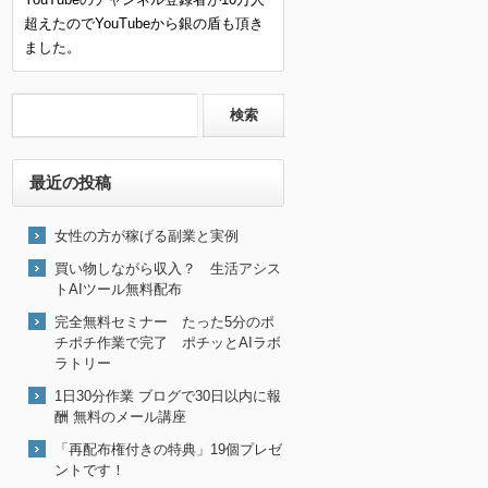
超えたのでYouTubeから銀の盾も頂き
ました。
最近の投稿
女性の方が稼げる副業と実例
買い物しながら収入？ 生活アシス
トAIツール無料配布
完全無料セミナー たった5分のポ
チポチ作業で完了 ポチッとAIラボ
ラトリー
1日30分作業 ブログで30日以内に報
酬 無料のメール講座
「再配布権付きの特典」19個プレゼ
ントです！