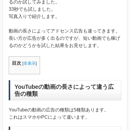
るのか試してみました。
33秒でも試しました。
写真入りで紹介します。
動画の長さによってアドセンス広告も違ってきます。
長い方が広告が多く出るのですが、短い動画でも稼げ
るのかどうかを試した結果をお見せします。
目次
[
非表示
]
YouTubeの動画の長さによって違う広
告の種類
YouTubeの動画の広告の種類は5種類あります。
これはスマホやPCによって違います。