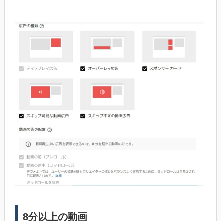
8分以上の動画