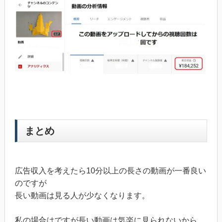
まとめ
広告収入を考えたら10分以上の長さの動画が一番良い
のですが
長い動画は見る人が少なくなります。
私の場合はですが長い動画は気楽に見られないから