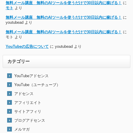
無料メール講座 無料のAIツールを使うだけで30日以内に稼げる！
に
モト
より
無料メール講座 無料のAIツールを使うだけで30日以内に稼げる！
に
youtubead
より
無料メール講座 無料のAIツールを使うだけで30日以内に稼げる！
に
モト
より
YouTubeの広告について
に
youtubead
より
カテゴリー
YouTubeアドセンス
YouTube（ユーチューブ）
アドセンス
アフィリエイト
サイトアフィリ
ブログアドセンス
メルマガ