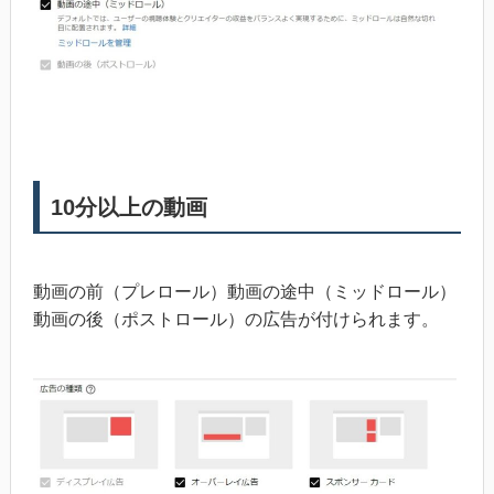
10分以上の動画
動画の前（プレロール）動画の途中（ミッドロール）
動画の後（ポストロール）の広告が付けられます。