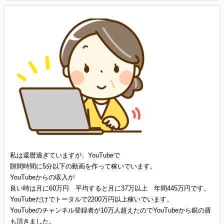
私は還暦過ぎていますが、YouTubeで
隙間時間に5分以下の動画を作って稼いでいます。
YouTubeからの収入が
良い時は月に60万円 平均すると月に37万以上 年間445万円です。
YouTubeだけでトータルで2200万円以上稼いでいます。
YouTubeのチャンネル登録者が10万人超えたのでYouTubeから銀の盾
も頂きました。