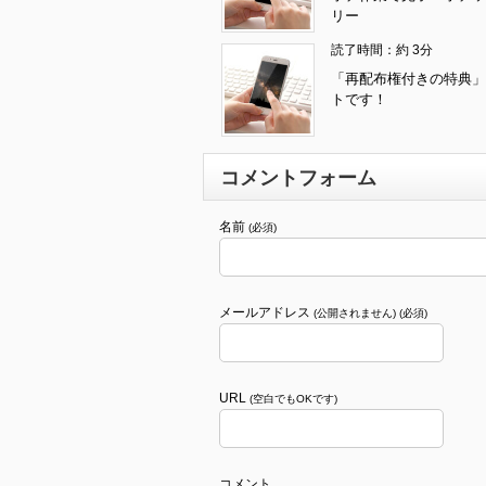
リー
読了時間：約 3分
「再配布権付きの特典」
トです！
コメントフォーム
名前
(必須)
メールアドレス
(公開されません) (必須)
URL
(空白でもOKです)
コメント