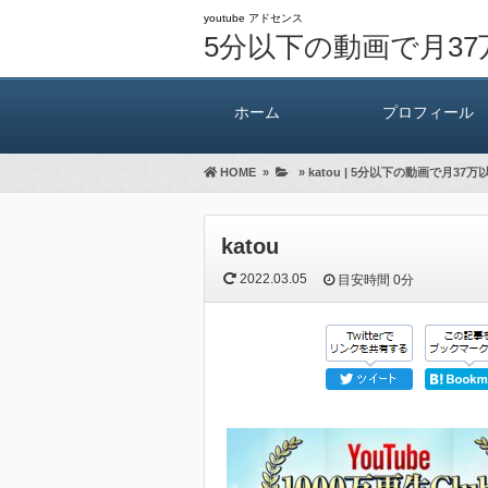
youtube アドセンス
5分以下の動画で月3
ホーム
プロフィール
HOME
»
»
katou | 5分以下の動画で月3
katou
2022.03.05
目安時間
0分