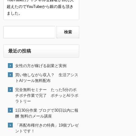
超えたのでYouTubeから銀の盾も頂き
ました。
最近の投稿
女性の方が稼げる副業と実例
買い物しながら収入？ 生活アシス
トAIツール無料配布
完全無料セミナー たった5分のポ
チポチ作業で完了 ポチッとAIラボ
ラトリー
1日30分作業 ブログで30日以内に報
酬 無料のメール講座
「再配布権付きの特典」19個プレゼ
ントです！