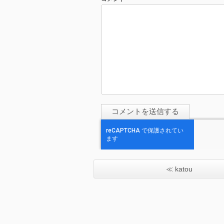
≪ katou