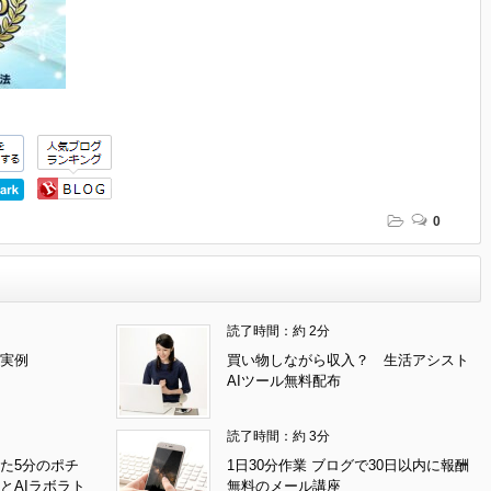
0
読了時間：約 2分
実例
買い物しながら収入？ 生活アシスト
AIツール無料配布
読了時間：約 3分
た5分のポチ
1日30分作業 ブログで30日以内に報酬
とAIラボラト
無料のメール講座